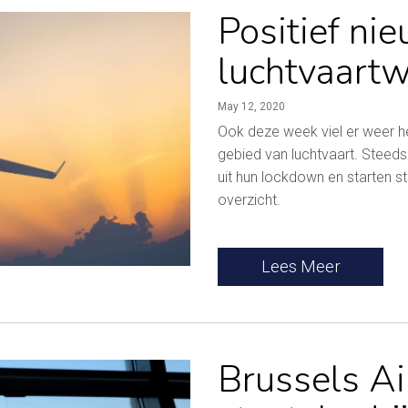
Positief nie
luchtvaartw
May 12, 2020
Ook deze week viel er weer he
gebied van luchtvaart. Stee
uit hun lockdown en starten s
overzicht.
Lees Meer
Brussels Ai