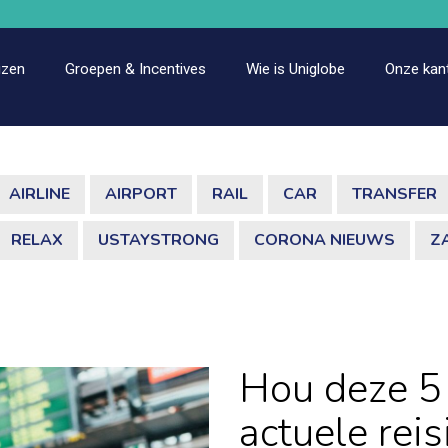
izen
Groepen & Incentives
Wie is Uniglobe
Onze kan
AIRLINE
AIRPORT
RAIL
CAR
TRANSFER
RELAX
USTAYSTRONG
CORONA NIEUWS
Z
Hou deze 5
actuele reis