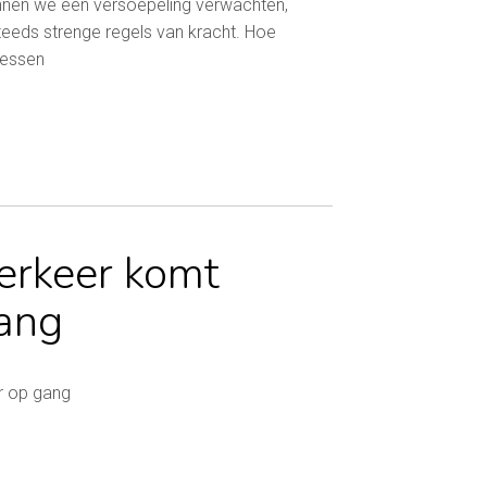
nnen we een versoepeling verwachten,
teeds strenge regels van kracht. Hoe
 essen
erkeer komt
gang
r op gang