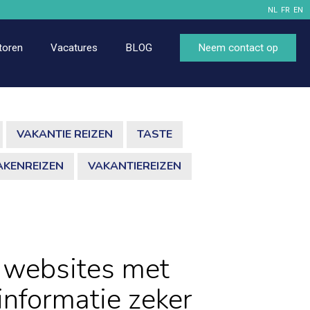
NL
FR
EN
toren
Vacatures
BLOG
Neem contact op
VAKANTIE REIZEN
TASTE
AKENREIZEN
VAKANTIEREIZEN
 websites met
informatie zeker